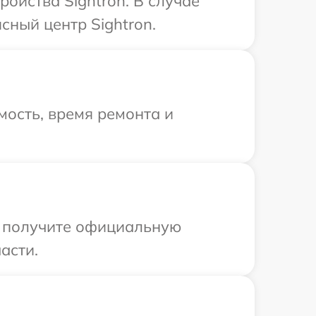
ойства Sightron. В случае
сный центр Sightron.
ость, время ремонта и
ы получите официальную
асти.