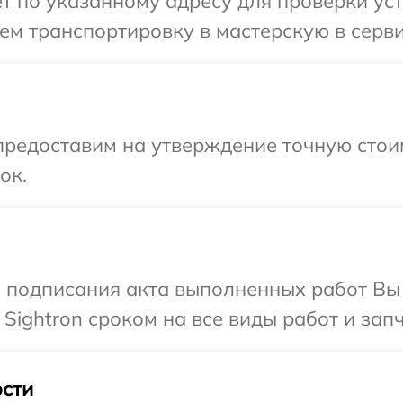
т по указанному адресу для проверки устр
м транспортировку в мастерскую в серви
предоставим на утверждение точную стоим
ок.
и подписания акта выполненных работ В
Sightron сроком на все виды работ и запч
сти