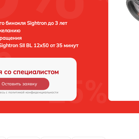
о бинокля Sightron до 3 лет
 желанию
бращения
Sightron SII BL 12x50 от 35 минут
я со специалистом
Оставить заявку
есь c
политикой конфиденциальности