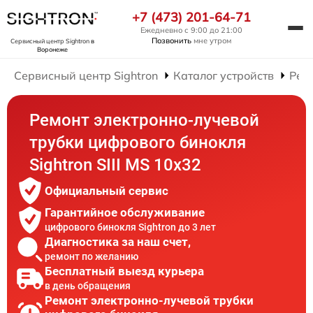
+7 (473) 201-64-71
Ежедневно с 9:00 до 21:00
Позвонить
мне утром
Сервисный центр Sightron
в
Воронеже
Сервисный центр Sightron
Каталог устройств
Рем
Ремонт электронно-лучевой
трубки цифрового бинокля
Sightron SIII MS 10x32
Официальный сервис
Гарантийное обслуживание
цифрового бинокля Sightron до 3 лет
Диагностика за наш счет,
ремонт по желанию
Бесплатный выезд курьера
в день обращения
Ремонт электронно-лучевой трубки