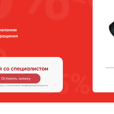
 желанию
бращения
я со специалистом
Оставить заявку
есь c
политикой конфиденциальности